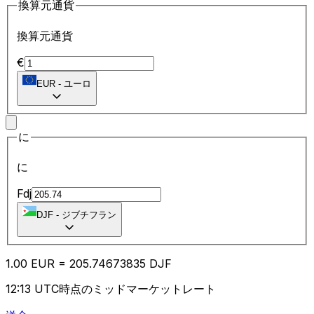
換算元通貨
換算元通貨
€
EUR
-
ユーロ
に
に
Fdj
DJF
-
ジブチフラン
1.00
EUR
=
205.74
673835
DJF
12:13 UTC時点のミッドマーケットレート