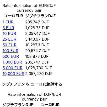
Rate information of EUR/DJF
currency pair
ユーロ
EUR
ジブチフラン
DJF
1
EUR
205.747
DJF
5
EUR
1,028.73
DJF
10
EUR
2,057.47
DJF
25
EUR
5,143.67
DJF
50
EUR
10,287.3
DJF
100
EUR
20,574.7
DJF
500
EUR
102,873
DJF
1,000
EUR
205,747
DJF
5,000
EUR
1,028,730
DJF
10,000
EUR
2,057,470
DJF
ジブチフラン を ユーロ に換算する
Rate information of DJF/EUR
currency pair
ジブチフラン
DJF
ユーロ
EUR