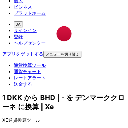
個人
ビジネス
プラットホーム
JA
サインイン
登録
ヘルプセンター
アプリをゲットする
メニューを切り替え
通貨換算ツール
通貨チャート
レートアラート
送金する
1 DKK から BHD | - を デンマーククロ
ーネ に換算 | Xe
XE通貨換算ツール