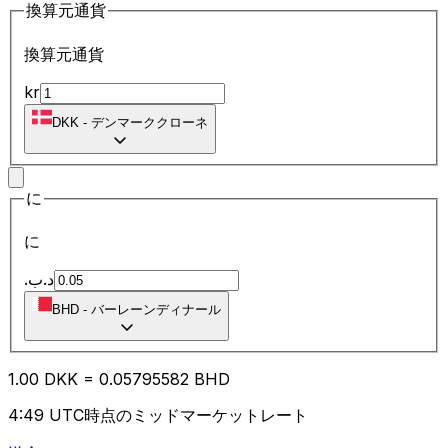
換算元通貨
換算元通貨
kr
DKK
-
デンマーククローネ
に
に
.د.ب
BHD
-
バーレーンディナール
1.00
DKK
=
0.05
795582
BHD
4:49 UTC時点のミッドマーケットレート