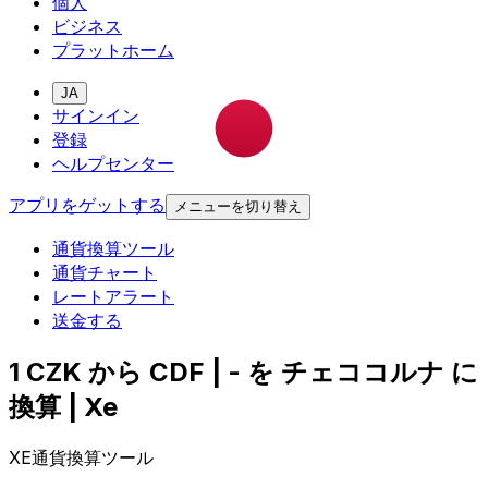
個人
ビジネス
プラットホーム
JA
サインイン
登録
ヘルプセンター
アプリをゲットする
メニューを切り替え
通貨換算ツール
通貨チャート
レートアラート
送金する
1 CZK から CDF | - を チェココルナ に
換算 | Xe
XE通貨換算ツール