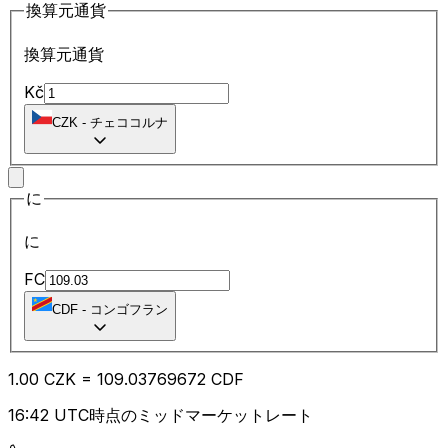
換算元通貨
換算元通貨
Kč
CZK
-
チェココルナ
に
に
FC
CDF
-
コンゴフラン
1.00
CZK
=
109.03
769672
CDF
16:42 UTC時点のミッドマーケットレート