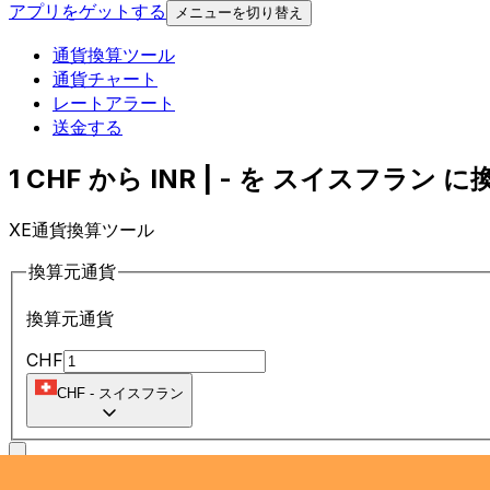
アプリをゲットする
メニューを切り替え
通貨換算ツール
通貨チャート
レートアラート
送金する
1 CHF から INR | - を スイスフラン に換
XE通貨換算ツール
換算元通貨
換算元通貨
CHF
CHF
-
スイスフラン
に