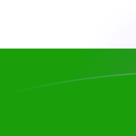
今すぐサインアップ
今日のCHFからINRの為替レート
スイスフラン を インドルピー に換算する
Rate information of CHF/INR
currency pair
スイスフラン
CHF
インドルピー
INR
1
CHF
117.861
INR
5
CHF
589.306
INR
10
CHF
1,178.61
INR
25
CHF
2,946.53
INR
50
CHF
5,893.06
INR
100
CHF
11,786.1
INR
500
CHF
58,930.6
INR
1,000
CHF
117,861
INR