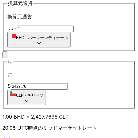
換算元通貨
換算元通貨
.د.ب
BHD
-
バーレーンディナール
に
に
$
CLP
-
チリペソ
1.00
BHD
=
2,427.76
96
CLP
20:08 UTC時点のミッドマーケットレート