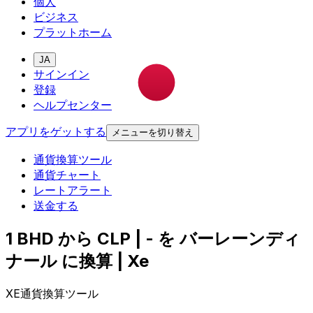
個人
ビジネス
プラットホーム
JA
サインイン
登録
ヘルプセンター
アプリをゲットする
メニューを切り替え
通貨換算ツール
通貨チャート
レートアラート
送金する
1 BHD から CLP | - を バーレーンディ
ナール に換算 | Xe
XE通貨換算ツール