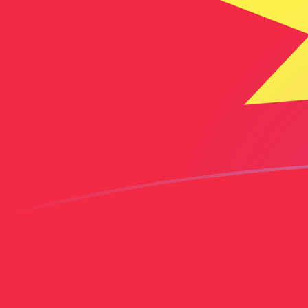
今日のBAMからKGSの為替レート
ボスニア兌換マルカ を キルギスソム に換算する
Rate information of BAM/KGS currency
pair
ボスニア兌換マルカ
BAM
キルギスソム
KGS
1
BAM
51.8649
KGS
5
BAM
259.325
KGS
10
BAM
518.649
KGS
25
BAM
1,296.62
KGS
50
BAM
2,593.25
KGS
100
BAM
5,186.49
KGS
500
BAM
25,932.5
KGS
1,000
BAM
51,864.9
KGS
5,000
BAM
259,325
KGS