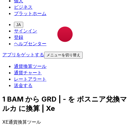
個人
ビジネス
プラットホーム
JA
サインイン
登録
ヘルプセンター
アプリをゲットする
メニューを切り替え
通貨換算ツール
通貨チャート
レートアラート
送金する
1 BAM から GRD | - を ボスニア兌換マ
ルカ に換算 | Xe
XE通貨換算ツール