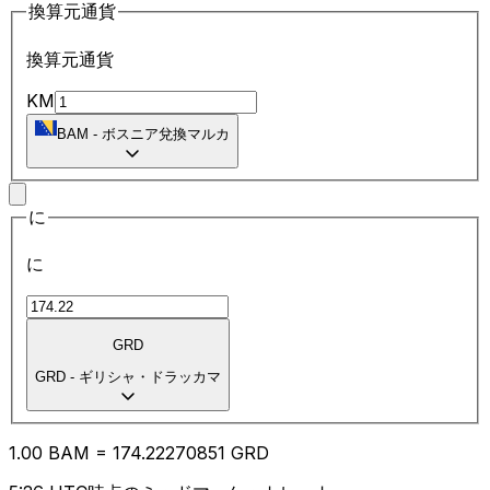
換算元通貨
換算元通貨
KM
BAM
-
ボスニア兌換マルカ
に
に
GRD
GRD
-
ギリシャ・ドラッカマ
1.00
BAM
=
174.22
270851
GRD