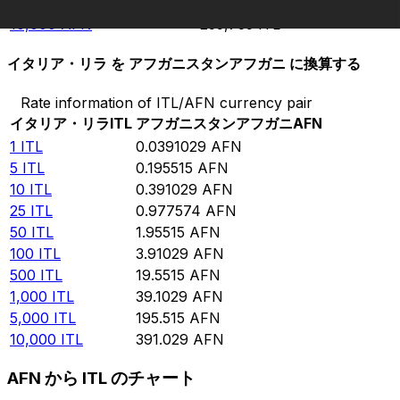
5,000
AFN
127,868
ITL
10,000
AFN
255,735
ITL
イタリア・リラ を アフガニスタンアフガニ に換算する
Rate information of ITL/AFN currency pair
イタリア・リラ
ITL
アフガニスタンアフガニ
AFN
1
ITL
0.0391029
AFN
5
ITL
0.195515
AFN
10
ITL
0.391029
AFN
25
ITL
0.977574
AFN
50
ITL
1.95515
AFN
100
ITL
3.91029
AFN
500
ITL
19.5515
AFN
1,000
ITL
39.1029
AFN
5,000
ITL
195.515
AFN
10,000
ITL
391.029
AFN
AFN から ITL のチャート