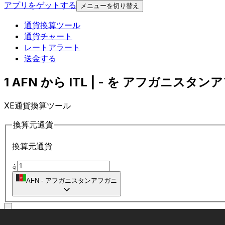
アプリをゲットする
メニューを切り替え
通貨換算ツール
通貨チャート
レートアラート
送金する
1 AFN から ITL | - を アフガニスタン
XE通貨換算ツール
換算元通貨
換算元通貨
؋
AFN
-
アフガニスタンアフガニ
に