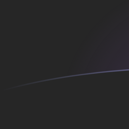
今すぐサインアップ
今日のAFNからITLの為替レート
アフガニスタンアフガニ を イタリア・リラ に換算する
Rate information of AFN/ITL currency pair
アフガニスタンアフガニ
AFN
イタリア・リラ
ITL
1
AFN
25.5735
ITL
5
AFN
127.868
ITL
10
AFN
255.735
ITL
25
AFN
639.338
ITL
50
AFN
1,278.68
ITL
100
AFN
2,557.35
ITL
500
AFN
12,786.8
ITL
1,000
AFN
25,573.5
ITL