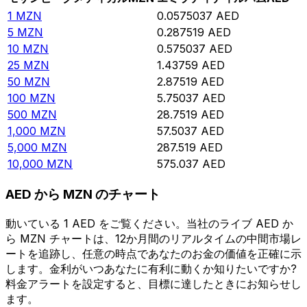
1
MZN
0.0575037
AED
5
MZN
0.287519
AED
10
MZN
0.575037
AED
25
MZN
1.43759
AED
50
MZN
2.87519
AED
100
MZN
5.75037
AED
500
MZN
28.7519
AED
1,000
MZN
57.5037
AED
5,000
MZN
287.519
AED
10,000
MZN
575.037
AED
AED から MZN のチャート
動いている 1 AED をご覧ください。当社のライブ AED か
ら MZN チャートは、12か月間のリアルタイムの中間市場レ
ートを追跡し、任意の時点であなたのお金の価値を正確に示
します。金利がいつあなたに有利に動くか知りたいですか?
料金アラートを設定すると、目標に達したときにお知らせし
ます。