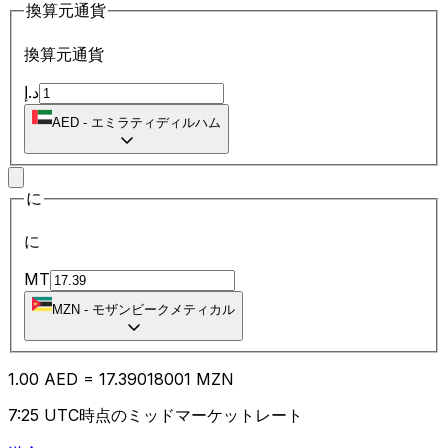
換算元通貨
換算元通貨
د.إ
AED
-
エミラティディルハム
に
に
MT
MZN
-
モザンビークメティカル
1.00
AED
=
17.39
018001
MZN
7:25 UTC時点のミッドマーケットレート