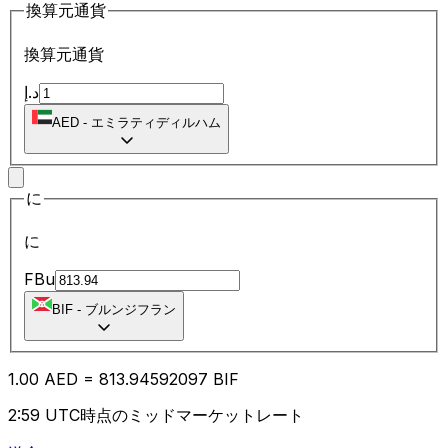
換算元通貨
換算元通貨
د.إ
AED
-
エミラティディルハム
に
に
FBu
BIF
-
ブルンジフラン
1.00
AED
=
813.94
592097
BIF
2:59 UTC時点のミッドマーケットレート