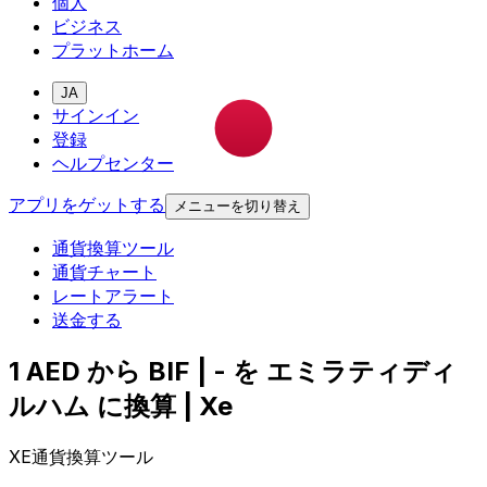
個人
ビジネス
プラットホーム
JA
サインイン
登録
ヘルプセンター
アプリをゲットする
メニューを切り替え
通貨換算ツール
通貨チャート
レートアラート
送金する
1 AED から BIF | - を エミラティディ
ルハム に換算 | Xe
XE通貨換算ツール