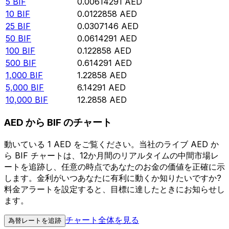
5
BIF
0.00614291
AED
10
BIF
0.0122858
AED
25
BIF
0.0307146
AED
50
BIF
0.0614291
AED
100
BIF
0.122858
AED
500
BIF
0.614291
AED
1,000
BIF
1.22858
AED
5,000
BIF
6.14291
AED
10,000
BIF
12.2858
AED
AED から BIF のチャート
動いている 1 AED をご覧ください。当社のライブ AED か
ら BIF チャートは、12か月間のリアルタイムの中間市場レ
ートを追跡し、任意の時点であなたのお金の価値を正確に示
します。金利がいつあなたに有利に動くか知りたいですか?
料金アラートを設定すると、目標に達したときにお知らせし
ます。
チャート全体を見る
為替レートを追跡