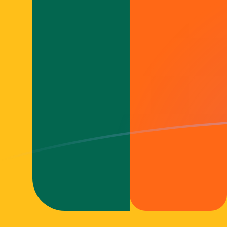
今すぐサインアップ
今日のADAからLKRの為替レート
Cardano を スリランカルピー に換算する
Rate information of ADA/LKR
currency pair
スリランカルピー
LKR
Cardano
ADA
1
ADA
66.0564
LKR
5
ADA
330.282
LKR
10
ADA
660.564
LKR
25
ADA
1,651.41
LKR
50
ADA
3,302.82
LKR
100
ADA
6,605.64
LKR
500
ADA
33,028.2
LKR
1,000
ADA
66,056.4
LKR