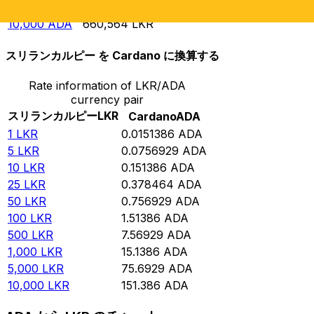
5,000
ADA
330,282
LKR
10,000
ADA
660,564
LKR
スリランカルピー を Cardano に換算する
Rate information of LKR/ADA
currency pair
スリランカルピー
LKR
Cardano
ADA
1
LKR
0.0151386
ADA
5
LKR
0.0756929
ADA
10
LKR
0.151386
ADA
25
LKR
0.378464
ADA
50
LKR
0.756929
ADA
100
LKR
1.51386
ADA
500
LKR
7.56929
ADA
1,000
LKR
15.1386
ADA
5,000
LKR
75.6929
ADA
10,000
LKR
151.386
ADA