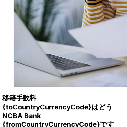
移籍手数料
{toCountryCurrencyCode}はどう
NCBA Bank
{fromCountryCurrencyCode}です