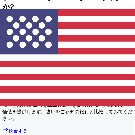
か?
KES年からUSDへの国際送金コストNCBA Bank送金額など
の要因によって異なります。通常、大きな送金は手数料が低
く、為替レートも良いです。Xeと NCBA Bank 手数料を比
較するために比較表を確認してください。
なぜ従来の銀行ではなくXeで送金する
のですか?
より良い料金
私たちは常に
銀行を上回る金利を提供し
、最も価値のある
価値を提供します。違いをご存知の銀行と比較してみてくだ
さい。
送金する