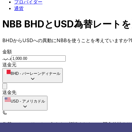
プロバイダー
通貨
NBB BHDとUSD為替レー
BHDからUSDへの異動にNBBを使うことを考えていますか
金額
.د.ب
送金元
BHD
-
バーレーンディナール
送金先
USD
-
アメリカドル
為替スペシャリストに今すぐご相談ください。
競合他社より