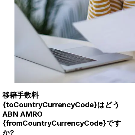
移籍手数料
{toCountryCurrencyCode}はどう
ABN AMRO
{fromCountryCurrencyCode}です
か?