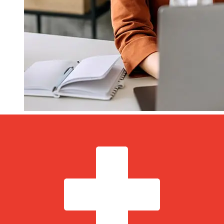
ABN AMRO EURCHFの移行はどれく
らい速いですか?
ユーロ加盟国年からスイスまでのABN AMRO国際送金の配
達時間は、支払い方法や取引時期によって異なります。通
常、国際銀行振込は1営業日から5営業日かかります。銀行の
祝日やセキュリティチェックなどの要因も配達に影響を与え
ることがあります。遅延を避けるために ABN AMRO Bank