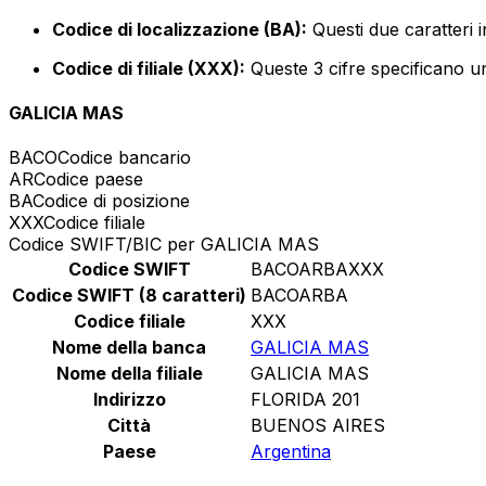
Codice di localizzazione (BA):
Questi due caratteri i
Codice di filiale (XXX):
Queste 3 cifre specificano un
GALICIA MAS
BACO
Codice bancario
AR
Codice paese
BA
Codice di posizione
XXX
Codice filiale
Codice SWIFT/BIC per GALICIA MAS
Codice SWIFT
BACOARBAXXX
Codice SWIFT (8 caratteri)
BACOARBA
Codice filiale
XXX
Nome della banca
GALICIA MAS
Nome della filiale
GALICIA MAS
Indirizzo
FLORIDA 201
Città
BUENOS AIRES
Paese
Argentina