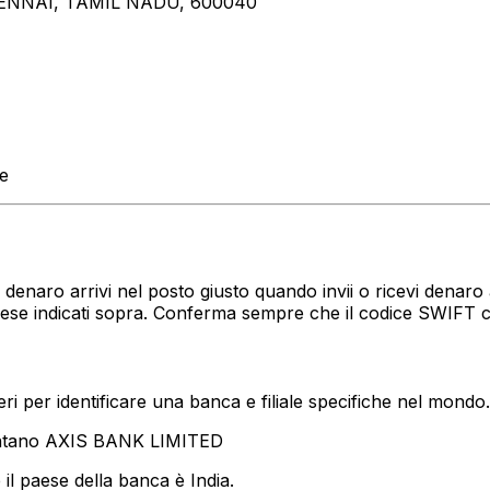
HENNAI, TAMIL NADU, 600040
te
uo denaro arrivi nel posto giusto quando invii o ricevi dena
paese indicati sopra. Conferma sempre che il codice SWIFT 
i per identificare una banca e filiale specifiche nel mondo.
entano AXIS BANK LIMITED
il paese della banca è India.