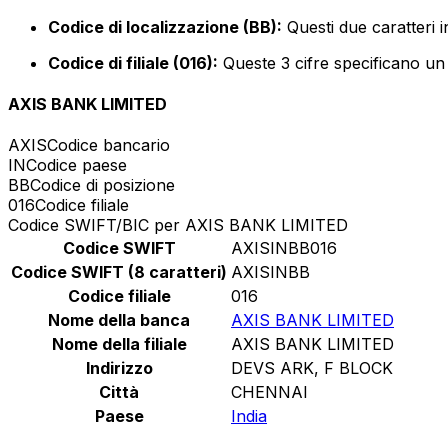
Codice di localizzazione (BB):
Questi due caratteri i
Codice di filiale (016):
Queste 3 cifre specificano un 
AXIS BANK LIMITED
AXIS
Codice bancario
IN
Codice paese
BB
Codice di posizione
016
Codice filiale
Codice SWIFT/BIC per AXIS BANK LIMITED
Codice SWIFT
AXISINBB016
Codice SWIFT (8 caratteri)
AXISINBB
Codice filiale
016
Nome della banca
AXIS BANK LIMITED
Nome della filiale
AXIS BANK LIMITED
Indirizzo
DEVS ARK, F BLOCK
Città
CHENNAI
Paese
India