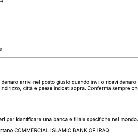
64
te
uo denaro arrivi nel posto giusto quando invii o ricevi den
irizzo, città e paese indicati sopra. Conferma sempre ch
i per identificare una banca e filiale specifiche nel mondo.
esentano COMMERCIAL ISLAMIC BANK OF IRAQ