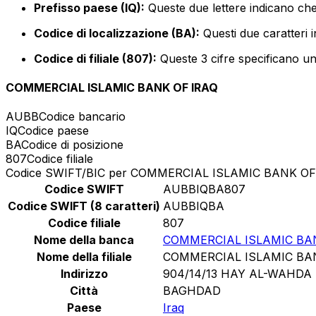
Prefisso paese (IQ):
Queste due lettere indicano che 
Codice di localizzazione (BA):
Questi due caratteri i
Codice di filiale (807):
Queste 3 cifre specificano un 
COMMERCIAL ISLAMIC BANK OF IRAQ
AUBB
Codice bancario
IQ
Codice paese
BA
Codice di posizione
807
Codice filiale
Codice SWIFT/BIC per COMMERCIAL ISLAMIC BANK OF
Codice SWIFT
AUBBIQBA807
Codice SWIFT (8 caratteri)
AUBBIQBA
Codice filiale
807
Nome della banca
COMMERCIAL ISLAMIC BA
Nome della filiale
COMMERCIAL ISLAMIC BA
Indirizzo
904/14/13 HAY AL-WAHDA
Città
BAGHDAD
Paese
Iraq