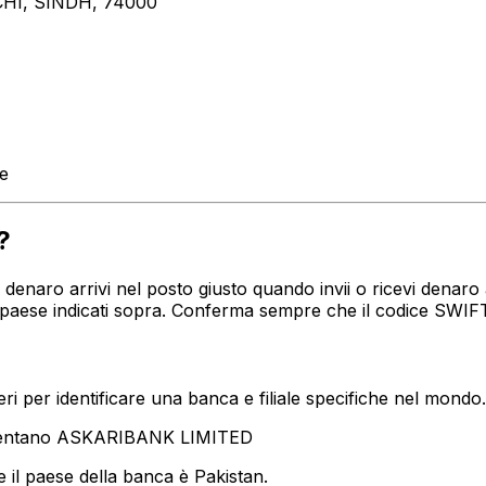
HI, SINDH, 74000
te
?
tuo denaro arrivi nel posto giusto quando invii o ricevi de
 paese indicati sopra. Conferma sempre che il codice SWIFT
i per identificare una banca e filiale specifiche nel mondo.
esentano ASKARIBANK LIMITED
 il paese della banca è Pakistan.