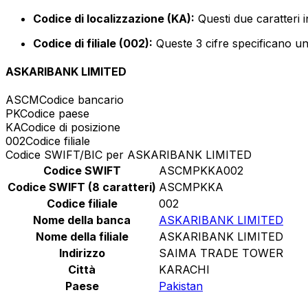
Codice di localizzazione (KA):
Questi due caratteri i
Codice di filiale (002):
Queste 3 cifre specificano un 
ASKARIBANK LIMITED
ASCM
Codice bancario
PK
Codice paese
KA
Codice di posizione
002
Codice filiale
Codice SWIFT/BIC per ASKARIBANK LIMITED
Codice SWIFT
ASCMPKKA002
Codice SWIFT (8 caratteri)
ASCMPKKA
Codice filiale
002
Nome della banca
ASKARIBANK LIMITED
Nome della filiale
ASKARIBANK LIMITED
Indirizzo
SAIMA TRADE TOWER
Città
KARACHI
Paese
Pakistan