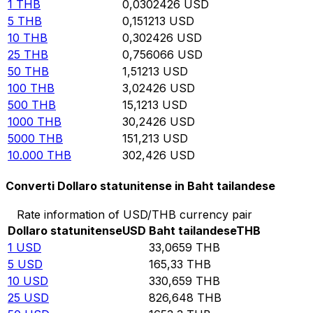
1
THB
0,0302426
USD
5
THB
0,151213
USD
10
THB
0,302426
USD
25
THB
0,756066
USD
50
THB
1,51213
USD
100
THB
3,02426
USD
500
THB
15,1213
USD
1000
THB
30,2426
USD
5000
THB
151,213
USD
10.000
THB
302,426
USD
Converti Dollaro statunitense in Baht tailandese
Rate information of USD/THB currency pair
Dollaro statunitense
USD
Baht tailandese
THB
1
USD
33,0659
THB
5
USD
165,33
THB
10
USD
330,659
THB
25
USD
826,648
THB