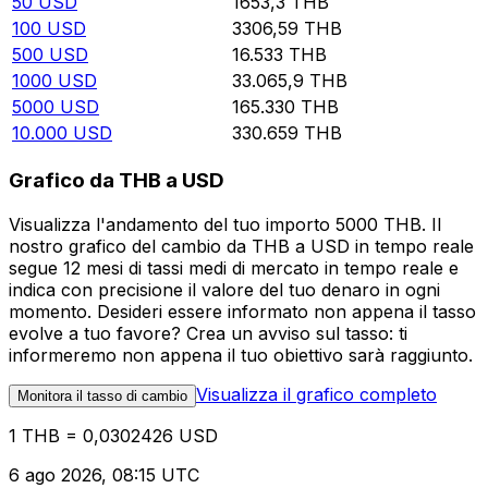
50
USD
1653,3
THB
100
USD
3306,59
THB
500
USD
16.533
THB
1000
USD
33.065,9
THB
5000
USD
165.330
THB
10.000
USD
330.659
THB
Grafico da THB a USD
Visualizza l'andamento del tuo importo 5000 THB. Il
nostro grafico del cambio da THB a USD in tempo reale
segue 12 mesi di tassi medi di mercato in tempo reale e
indica con precisione il valore del tuo denaro in ogni
momento. Desideri essere informato non appena il tasso
evolve a tuo favore? Crea un avviso sul tasso: ti
informeremo non appena il tuo obiettivo sarà raggiunto.
Visualizza il grafico completo
Monitora il tasso di cambio
1 THB = 0,0302426 USD
6 ago 2026, 08:15 UTC