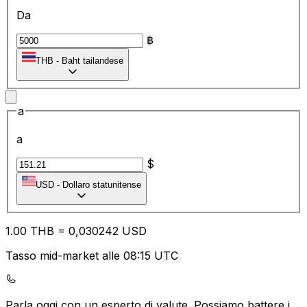
Da
฿
THB
-
Baht tailandese
a
a
$
USD
-
Dollaro statunitense
1.00
THB
=
0,
030242
USD
Tasso mid-market alle 08:15 UTC
Parla oggi con un esperto di valute.
Possiamo battere i