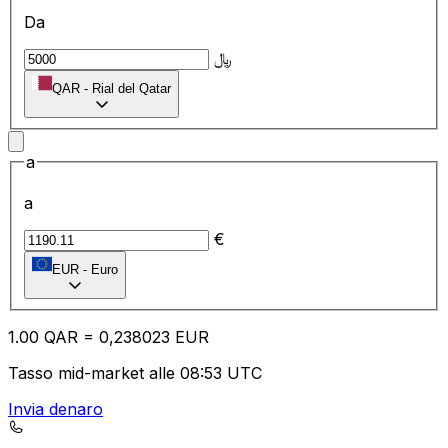
Da
﷼
QAR
-
Rial del Qatar
a
a
€
EUR
-
Euro
1.00
QAR
=
0,
238023
EUR
Tasso mid-market alle 08:53 UTC
Invia denaro