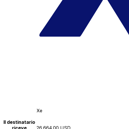
Xe
Il destinatario
riceve
26,664.00 USD