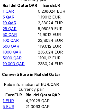
Rial del Qatar
QAR
Euro
EUR
1
QAR
0,238024
EUR
5
QAR
1,19012
EUR
10
QAR
2,38024
EUR
25
QAR
5,95059
EUR
50
QAR
11,9012
EUR
100
QAR
23,8024
EUR
500
QAR
119,012
EUR
1000
QAR
238,024
EUR
5000
QAR
1190,12
EUR
10.000
QAR
2380,24
EUR
Converti Euro in Rial del Qatar
Rate information of EUR/QAR
currency pair
Euro
EUR
Rial del Qatar
QAR
1
EUR
4,20126
QAR
5
EUR
21,0063
QAR