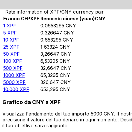
Rate information of XPF/CNY currency pair
Franco CFP
XPF
Renminbi cinese (yuan)
CNY
1
XPF
0,0653295
CNY
5
XPF
0,326647
CNY
10
XPF
0,653295
CNY
25
XPF
1,63324
CNY
50
XPF
3,26647
CNY
100
XPF
6,53295
CNY
500
XPF
32,6647
CNY
1000
XPF
65,3295
CNY
5000
XPF
326,647
CNY
10.000
XPF
653,295
CNY
Grafico da CNY a XPF
Visualizza l'andamento del tuo importo 5000 CNY. Il nostr
precisione il valore del tuo denaro in ogni momento. Desi
il tuo obiettivo sarà raggiunto.