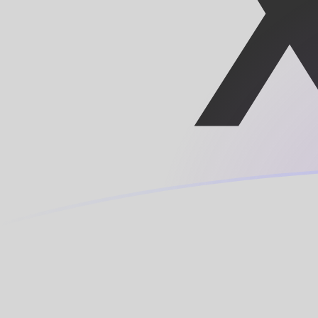
Tassi di cambio da CNY a XPF oggi
Converti Renminbi cinese (yuan) in Franco CFP
Rate information of CNY/XPF currency pair
Renminbi cinese (yuan)
CNY
Franco CFP
XPF
1
CNY
15,307
XPF
5
CNY
76,5351
XPF
10
CNY
153,07
XPF
25
CNY
382,676
XPF
50
CNY
765,351
XPF
100
CNY
1530,7
XPF
500
CNY
7653,51
XPF
1000
CNY
15.307
XPF
5000
CNY
76.535,1
XPF
10.000
CNY
153.070
XPF
Converti Franco CFP in Renminbi cinese (yuan)