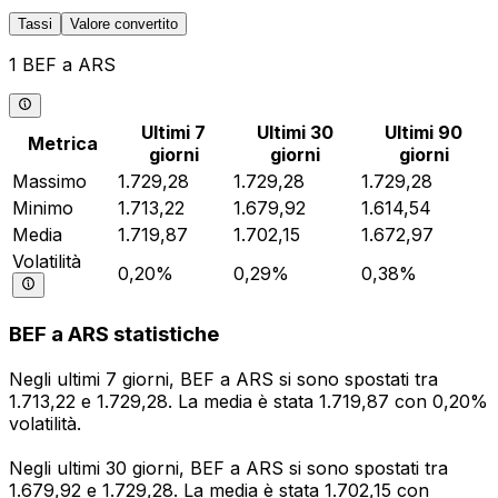
Tassi
Valore convertito
1 BEF a ARS
Ultimi 7
Ultimi 30
Ultimi 90
Metrica
giorni
giorni
giorni
Massimo
1.729,28
1.729,28
1.729,28
Minimo
1.713,22
1.679,92
1.614,54
Media
1.719,87
1.702,15
1.672,97
Volatilità
0,20%
0,29%
0,38%
BEF a ARS statistiche
Negli ultimi 7 giorni, BEF a ARS si sono spostati tra
1.713,22 e 1.729,28. La media è stata 1.719,87 con 0,20%
volatilità.
Negli ultimi 30 giorni, BEF a ARS si sono spostati tra
1.679,92 e 1.729,28. La media è stata 1.702,15 con