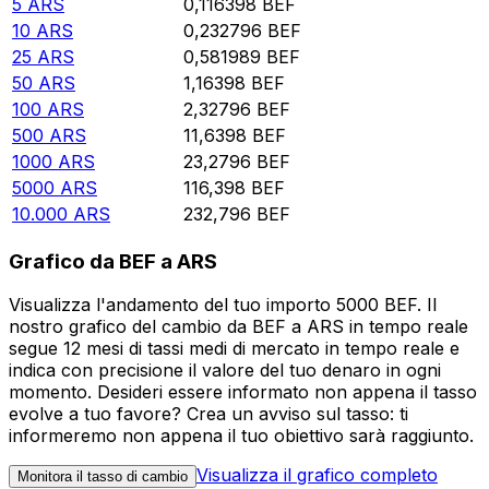
5
ARS
0,116398
BEF
10
ARS
0,232796
BEF
25
ARS
0,581989
BEF
50
ARS
1,16398
BEF
100
ARS
2,32796
BEF
500
ARS
11,6398
BEF
1000
ARS
23,2796
BEF
5000
ARS
116,398
BEF
10.000
ARS
232,796
BEF
Grafico da BEF a ARS
Visualizza l'andamento del tuo importo 5000 BEF. Il
nostro grafico del cambio da BEF a ARS in tempo reale
segue 12 mesi di tassi medi di mercato in tempo reale e
indica con precisione il valore del tuo denaro in ogni
momento. Desideri essere informato non appena il tasso
evolve a tuo favore? Crea un avviso sul tasso: ti
informeremo non appena il tuo obiettivo sarà raggiunto.
Visualizza il grafico completo
Monitora il tasso di cambio