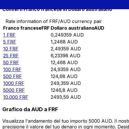
Converti Franco francese in Dollaro australiano
Rate information of FRF/AUD currency pair
Franco francese
FRF
Dollaro australiano
AUD
1
FRF
0,249359
AUD
5
FRF
1,2468
AUD
10
FRF
2,49359
AUD
25
FRF
6,23398
AUD
50
FRF
12,468
AUD
100
FRF
24,9359
AUD
500
FRF
124,68
AUD
1000
FRF
249,359
AUD
5000
FRF
1246,8
AUD
10.000
FRF
2493,59
AUD
Grafico da AUD a FRF
Visualizza l'andamento del tuo importo 5000 AUD. Il nostr
precisione il valore del tuo denaro in ogni momento. Desi