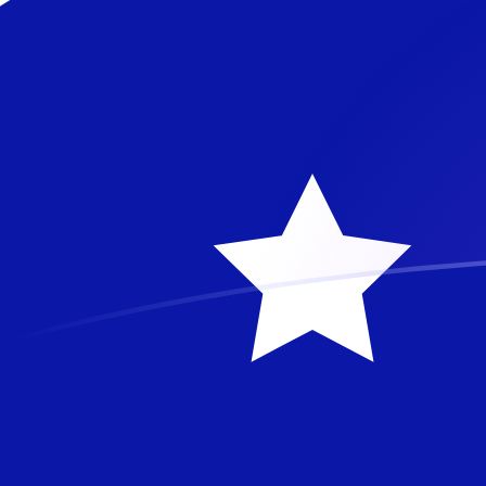
Tassi di cambio da AUD a FRF oggi
Converti Dollaro australiano in Franco francese
Rate information of AUD/FRF currency pair
Dollaro australiano
AUD
Franco francese
FRF
1
AUD
4,01028
FRF
5
AUD
20,0514
FRF
10
AUD
40,1028
FRF
25
AUD
100,257
FRF
50
AUD
200,514
FRF
100
AUD
401,028
FRF
500
AUD
2005,14
FRF
1000
AUD
4010,28
FRF
5000
AUD
20.051,4
FRF
10.000
AUD
40.102,8
FRF