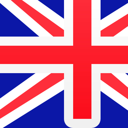
FRF
FRF
-
Franco francese
1.00
AUD
=
4,
010276
FRF
Tasso mid-market alle 23:41 UTC
Parla oggi con un esperto di valute.
Possiamo battere i tas
Prenota una chiamata
Per il nostro convertitore utilizziamo il tasso medio d
denaro.
Verifica i tassi di cambio per i trasferimenti.
Sapevi che puoi inviare denaro all'estero con Xe?
Registrati oggi