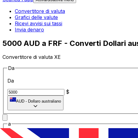
Convertitore di valuta
Grafici delle valute
Ricevi avvisi sui tassi
Invia denaro
5000 AUD a FRF - Converti Dollari aust
Convertitore di valuta XE
Da
Da
$
AUD
-
Dollaro australiano
a
a