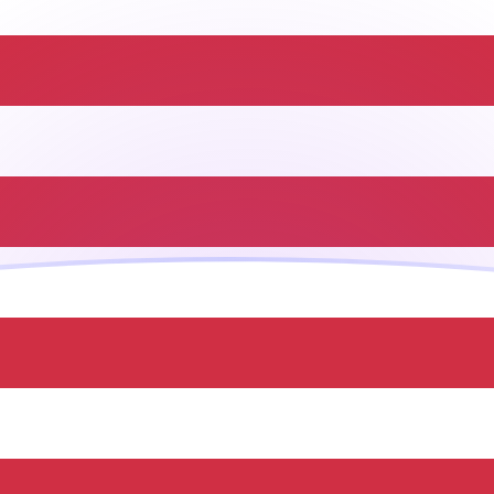
na in Dollaro statunitense
y pair
Dollaro statunitense
USD
0,00176379
USD
0,00881895
USD
0,0176379
USD
0,0440948
USD
0,0881895
USD
0,176379
USD
0,881895
USD
1,76379
USD
8,81895
USD
17,6379
USD
a Repubblica Centrafricana