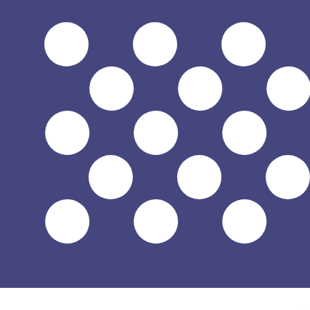
$
USD
-
Dollaro statunitense
1.00
XAF
=
0,
001763
USD
Tasso mid-market alle 19:29 UTC
Parla oggi con un esperto di valute.
Possiamo battere i tas
Prenota una chiamata
Per il nostro convertitore utilizziamo il tasso medio d
denaro.
Verifica i tassi di cambio per i trasferimenti.
Sapevi che puoi inviare denaro all'estero con Xe?
Registrati oggi