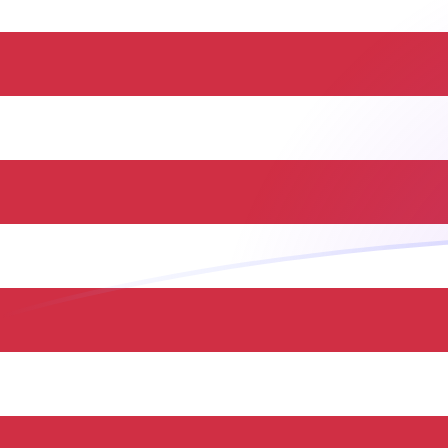
Tassi di cambio da XAF a USD oggi
Converti Franco CFA BEAC della Repubblica Centrafrica
Rate information of XAF/USD currenc
Franco CFA BEAC della Repubblica Centrafricana
XAF
1
XAF
5
XAF
10
XAF
25
XAF
50
XAF
100
XAF
500
XAF
1000
XAF
5000
XAF
10.000
XAF
Converti Dollaro statunitense in Franco CFA BEAC dell