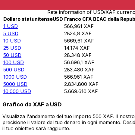
Rate information of USD/XAF currenc
Dollaro statunitense
USD
Franco CFA BEAC della Repub
1
USD
566,961
XAF
5
USD
2834,8
XAF
10
USD
5669,61
XAF
25
USD
14.174
XAF
50
USD
28.348
XAF
100
USD
56.696,1
XAF
500
USD
283.480
XAF
1000
USD
566.961
XAF
5000
USD
2.834.800
XAF
10.000
USD
5.669.610
XAF
Grafico da XAF a USD
Visualizza l'andamento del tuo importo 500 XAF. Il nostro
precisione il valore del tuo denaro in ogni momento. Desi
il tuo obiettivo sarà raggiunto.