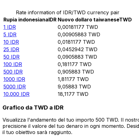
Rate information of IDR/TWD currency pair
Rupia indonesiana
IDR
Nuovo dollaro taiwanese
TWD
1
IDR
0,00181177
TWD
5
IDR
0,00905883
TWD
10
IDR
0,0181177
TWD
25
IDR
0,0452942
TWD
50
IDR
0,0905883
TWD
100
IDR
0,181177
TWD
500
IDR
0,905883
TWD
1000
IDR
1,81177
TWD
5000
IDR
9,05883
TWD
10.000
IDR
18,1177
TWD
Grafico da TWD a IDR
Visualizza l'andamento del tuo importo 500 TWD. Il nostro
precisione il valore del tuo denaro in ogni momento. Desi
il tuo obiettivo sarà raggiunto.