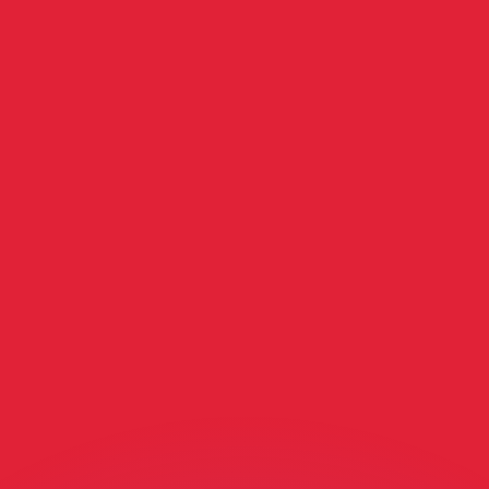
si dei concorrenti.
i mercato. Tale conversione ha uno scopo puramente informat