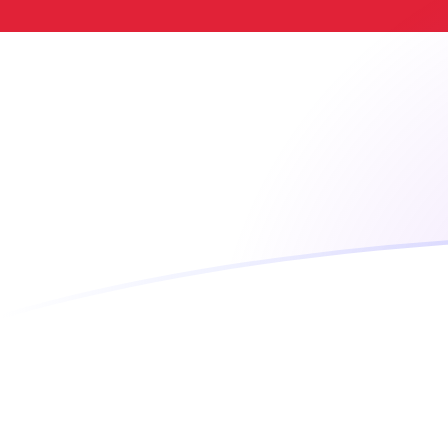
Tassi di cambio da TWD a IDR oggi
Converti Nuovo dollaro taiwanese in Rupia indonesiana
Rate information of TWD/IDR currency pair
Nuovo dollaro taiwanese
TWD
Rupia indonesiana
IDR
1
TWD
551,948
IDR
5
TWD
2759,74
IDR
10
TWD
5519,48
IDR
25
TWD
13.798,7
IDR
50
TWD
27.597,4
IDR
100
TWD
55.194,8
IDR
500
TWD
275.974
IDR
1000
TWD
551.948
IDR
5000
TWD
2.759.740
IDR
10.000
TWD
5.519.480
IDR
Converti Rupia indonesiana in Nuovo dollaro taiwanese