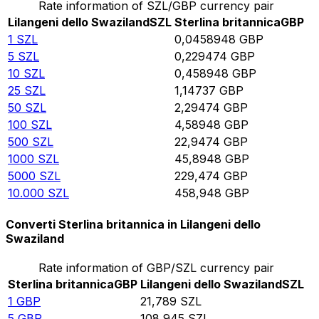
Rate information of SZL/GBP currency pair
Lilangeni dello Swaziland
SZL
Sterlina britannica
GBP
1
SZL
0,0458948
GBP
5
SZL
0,229474
GBP
10
SZL
0,458948
GBP
25
SZL
1,14737
GBP
50
SZL
2,29474
GBP
100
SZL
4,58948
GBP
500
SZL
22,9474
GBP
1000
SZL
45,8948
GBP
5000
SZL
229,474
GBP
10.000
SZL
458,948
GBP
Converti Sterlina britannica in Lilangeni dello
Swaziland
Rate information of GBP/SZL currency pair
Sterlina britannica
GBP
Lilangeni dello Swaziland
SZL
1
GBP
21,789
SZL
5
GBP
108,945
SZL