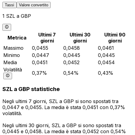
Tassi
Valore convertito
1 SZL a GBP
Ultimi 7
Ultimi 30
Ultimi 90
Metrica
giorni
giorni
giorni
Massimo
0,0455
0,0458
0,0461
Minimo
0,0447
0,0445
0,0445
Media
0,0451
0,0452
0,0454
Volatilità
0,37%
0,54%
0,43%
SZL a GBP statistiche
Negli ultimi 7 giorni, SZL a GBP si sono spostati tra
0,0447 e 0,0455. La media è stata 0,0451 con 0,37%
volatilità.
Negli ultimi 30 giorni, SZL a GBP si sono spostati tra
0,0445 e 0,0458. La media è stata 0,0452 con 0,54%