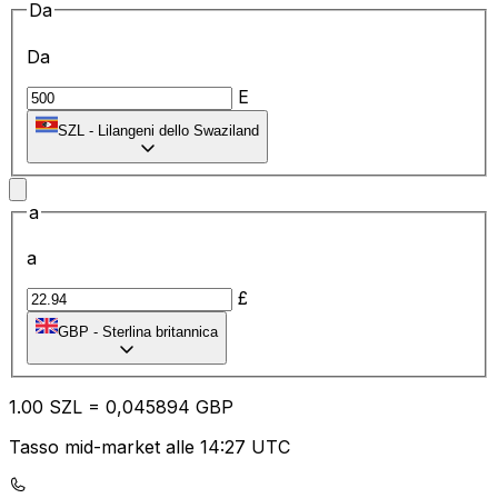
Da
Da
E
SZL
-
Lilangeni dello Swaziland
a
a
£
GBP
-
Sterlina britannica
1.00
SZL
=
0,
045894
GBP
Tasso mid-market alle 14:27 UTC