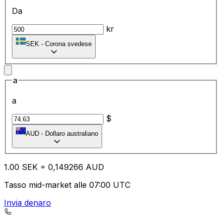
Da
kr
SEK
-
Corona svedese
a
a
$
AUD
-
Dollaro australiano
1.00
SEK
=
0,
149266
AUD
Tasso mid-market alle 07:00 UTC
Invia denaro