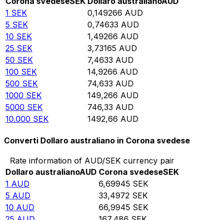
Corona svedese
SEK
Dollaro australiano
AUD
1
SEK
0,149266
AUD
5
SEK
0,74633
AUD
10
SEK
1,49266
AUD
25
SEK
3,73165
AUD
50
SEK
7,4633
AUD
100
SEK
14,9266
AUD
500
SEK
74,633
AUD
1000
SEK
149,266
AUD
5000
SEK
746,33
AUD
10.000
SEK
1492,66
AUD
Converti Dollaro australiano in Corona svedese
Rate information of AUD/SEK currency pair
Dollaro australiano
AUD
Corona svedese
SEK
1
AUD
6,69945
SEK
5
AUD
33,4972
SEK
10
AUD
66,9945
SEK
25
AUD
167,486
SEK