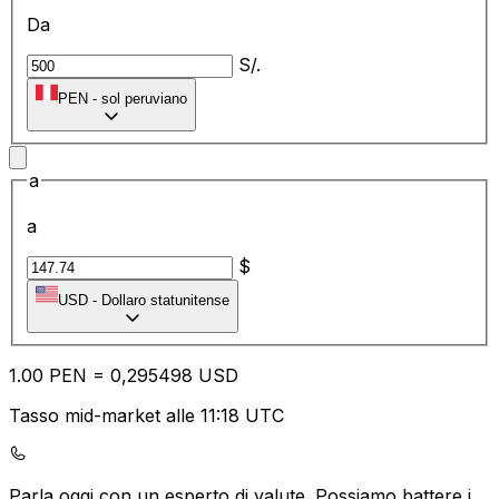
Da
S/.
PEN
-
sol peruviano
a
a
$
USD
-
Dollaro statunitense
1.00
PEN
=
0,
295498
USD
Tasso mid-market alle 11:18 UTC
Parla oggi con un esperto di valute.
Possiamo battere i