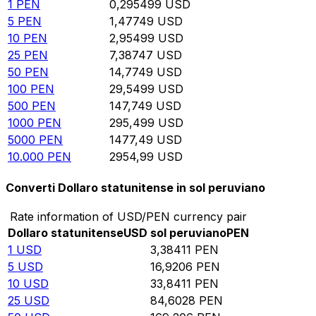
1
PEN
0,295499
USD
5
PEN
1,47749
USD
10
PEN
2,95499
USD
25
PEN
7,38747
USD
50
PEN
14,7749
USD
100
PEN
29,5499
USD
500
PEN
147,749
USD
1000
PEN
295,499
USD
5000
PEN
1477,49
USD
10.000
PEN
2954,99
USD
Converti Dollaro statunitense in sol peruviano
Rate information of USD/PEN currency pair
Dollaro statunitense
USD
sol peruviano
PEN
1
USD
3,38411
PEN
5
USD
16,9206
PEN
10
USD
33,8411
PEN
25
USD
84,6028
PEN