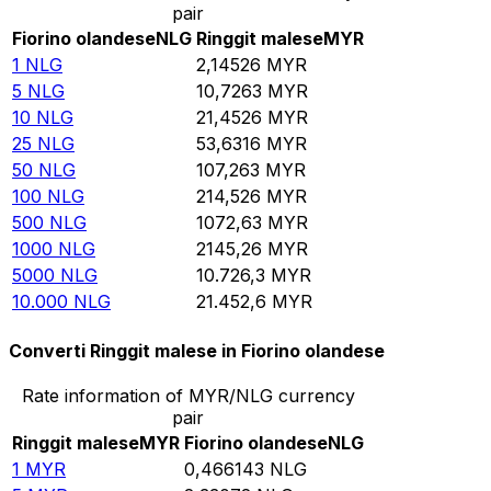
pair
Fiorino olandese
NLG
Ringgit malese
MYR
1
NLG
2,14526
MYR
5
NLG
10,7263
MYR
10
NLG
21,4526
MYR
25
NLG
53,6316
MYR
50
NLG
107,263
MYR
100
NLG
214,526
MYR
500
NLG
1072,63
MYR
1000
NLG
2145,26
MYR
5000
NLG
10.726,3
MYR
10.000
NLG
21.452,6
MYR
Converti Ringgit malese in Fiorino olandese
Rate information of MYR/NLG currency
pair
Ringgit malese
MYR
Fiorino olandese
NLG
1
MYR
0,466143
NLG