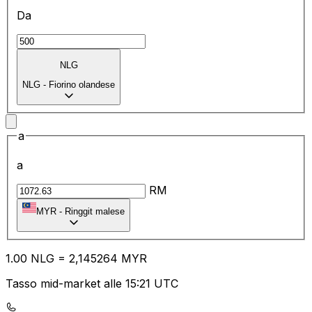
Da
NLG
NLG
-
Fiorino olandese
a
a
RM
MYR
-
Ringgit malese
1.00
NLG
=
2,
145264
MYR
Tasso mid-market alle 15:21 UTC