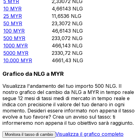
5
MYR
2,33072
NLG
10
MYR
4,66143
NLG
25
MYR
11,6536
NLG
50
MYR
23,3072
NLG
100
MYR
46,6143
NLG
500
MYR
233,072
NLG
1000
MYR
466,143
NLG
5000
MYR
2330,72
NLG
10.000
MYR
4661,43
NLG
Grafico da NLG a MYR
Visualizza l'andamento del tuo importo 500 NLG. Il
nostro grafico del cambio da NLG a MYR in tempo reale
segue 12 mesi di tassi medi di mercato in tempo reale e
indica con precisione il valore del tuo denaro in ogni
momento. Desideri essere informato non appena il tasso
evolve a tuo favore? Crea un avviso sul tasso: ti
informeremo non appena il tuo obiettivo sarà raggiunto.
Visualizza il grafico completo
Monitora il tasso di cambio