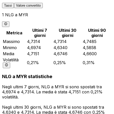
Tassi
Valore convertito
1 NLG a MYR
Ultimi 7
Ultimi 30
Ultimi 90
Metrica
giorni
giorni
giorni
Massimo
4,7314
4,7314
4,7485
Minimo
4,6974
4,6340
4,5858
Media
4,7151
4,6746
4,6600
Volatilità
0,21%
0,25%
0,31%
NLG a MYR statistiche
Negli ultimi 7 giorni, NLG a MYR si sono spostati tra
4,6974 e 4,7314. La media è stata 4,7151 con 0,21%
volatilità.
Negli ultimi 30 giorni, NLG a MYR si sono spostati tra
4,6340 e 4,7314. La media è stata 4,6746 con 0,25%