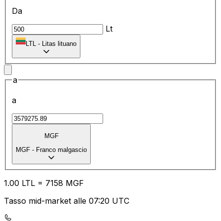
Da
Lt
LTL
-
Litas lituano
a
a
MGF
MGF
-
Franco malgascio
1.00
LTL
=
71
58
MGF
Tasso mid-market alle 07:20 UTC