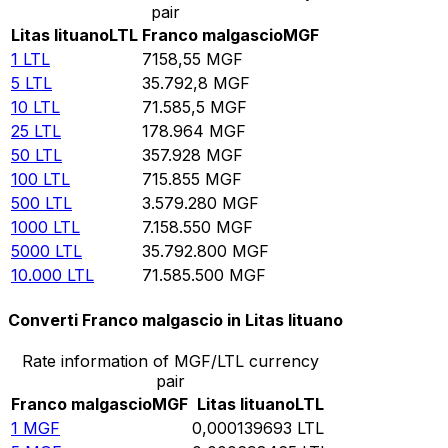
pair
Litas lituano
LTL
Franco malgascio
MGF
1
LTL
7158,55
MGF
5
LTL
35.792,8
MGF
10
LTL
71.585,5
MGF
25
LTL
178.964
MGF
50
LTL
357.928
MGF
100
LTL
715.855
MGF
500
LTL
3.579.280
MGF
1000
LTL
7.158.550
MGF
5000
LTL
35.792.800
MGF
10.000
LTL
71.585.500
MGF
Converti Franco malgascio in Litas lituano
Rate information of MGF/LTL currency
pair
Franco malgascio
MGF
Litas lituano
LTL
1
MGF
0,000139693
LTL