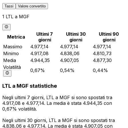
Tassi
Valore convertito
1 LTL a MGF
Ultimi 7
Ultimi 30
Ultimi 90
Metrica
giorni
giorni
giorni
Massimo
4.977,14
4.977,14
4.977,14
Minimo
4.917,08
4.838,06
4.810,73
Media
4.944,35
4.907,05
4.877,30
Volatilità
0,67%
0,54%
0,44%
LTL a MGF statistiche
Negli ultimi 7 giorni, LTL a MGF si sono spostati tra
4.917,08 e 4.977,14. La media è stata 4.944,35 con
0,67% volatilità.
Negli ultimi 30 giorni, LTL a MGF si sono spostati tra
4.838,06 e 4.977,14. La media è stata 4.907,05 con