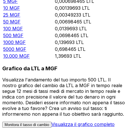
5
MGF
0,000698465
LTL
10
MGF
0,00139693
LTL
25
MGF
0,00349233
LTL
50
MGF
0,00698465
LTL
100
MGF
0,0139693
LTL
500
MGF
0,0698465
LTL
1000
MGF
0,139693
LTL
5000
MGF
0,698465
LTL
10.000
MGF
1,39693
LTL
Grafico da LTL a MGF
Visualizza l'andamento del tuo importo 500 LTL. Il
nostro grafico del cambio da LTL a MGF in tempo reale
segue 12 mesi di tassi medi di mercato in tempo reale e
indica con precisione il valore del tuo denaro in ogni
momento. Desideri essere informato non appena il tasso
evolve a tuo favore? Crea un avviso sul tasso: ti
informeremo non appena il tuo obiettivo sarà raggiunto.
Visualizza il grafico completo
Monitora il tasso di cambio