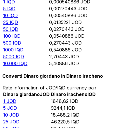
1
IQD
0,000540886
JOD
5
IQD
0,00270443
JOD
10
IQD
0,00540886
JOD
25
IQD
0,0135221
JOD
50
IQD
0,0270443
JOD
100
IQD
0,0540886
JOD
500
IQD
0,270443
JOD
1000
IQD
0,540886
JOD
5000
IQD
2,70443
JOD
10.000
IQD
5,40886
JOD
Converti Dinaro giordano in Dinaro iracheno
Rate information of JOD/IQD currency pair
Dinaro giordano
JOD
Dinaro iracheno
IQD
1
JOD
1848,82
IQD
5
JOD
9244,1
IQD
10
JOD
18.488,2
IQD
25
JOD
46.220,5
IQD