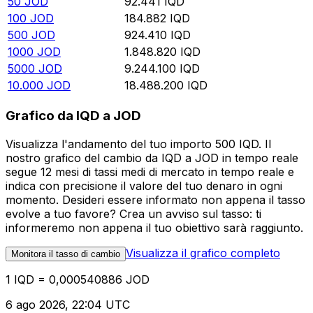
50
JOD
92.441
IQD
100
JOD
184.882
IQD
500
JOD
924.410
IQD
1000
JOD
1.848.820
IQD
5000
JOD
9.244.100
IQD
10.000
JOD
18.488.200
IQD
Grafico da IQD a JOD
Visualizza l'andamento del tuo importo 500 IQD. Il
nostro grafico del cambio da IQD a JOD in tempo reale
segue 12 mesi di tassi medi di mercato in tempo reale e
indica con precisione il valore del tuo denaro in ogni
momento. Desideri essere informato non appena il tasso
evolve a tuo favore? Crea un avviso sul tasso: ti
informeremo non appena il tuo obiettivo sarà raggiunto.
Visualizza il grafico completo
Monitora il tasso di cambio
1 IQD = 0,000540886 JOD
6 ago 2026, 22:04 UTC