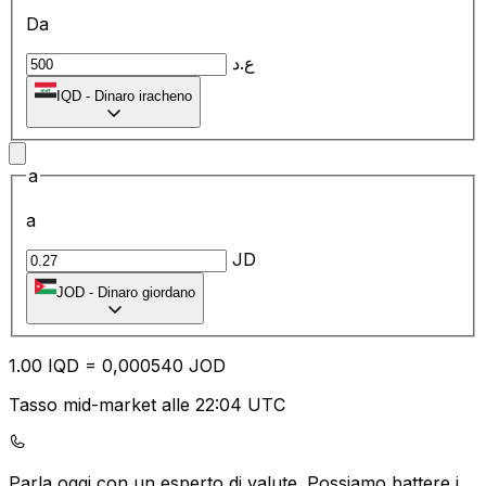
Da
ع.د
IQD
-
Dinaro iracheno
a
a
JD
JOD
-
Dinaro giordano
1.00
IQD
=
0,
000540
JOD
Tasso mid-market alle 22:04 UTC
Parla oggi con un esperto di valute.
Possiamo battere i