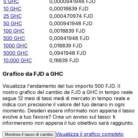
5
GHC
0,0000941948
FJD
10
GHC
0,00018839
FJD
25
GHC
0,000470974
FJD
50
GHC
0,000941948
FJD
100
GHC
0,0018839
FJD
500
GHC
0,00941948
FJD
1000
GHC
0,018839
FJD
5000
GHC
0,0941948
FJD
10.000
GHC
0,18839
FJD
Grafico da FJD a GHC
Visualizza l'andamento del tuo importo 500 FJD. Il
nostro grafico del cambio da FJD a GHC in tempo reale
segue 12 mesi di tassi medi di mercato in tempo reale e
indica con precisione il valore del tuo denaro in ogni
momento. Desideri essere informato non appena il tasso
evolve a tuo favore? Crea un avviso sul tasso: ti
informeremo non appena il tuo obiettivo sarà raggiunto.
Visualizza il grafico completo
Monitora il tasso di cambio