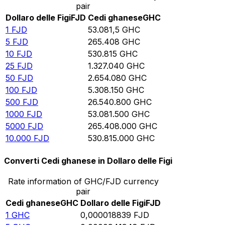
pair
Dollaro delle Figi
FJD
Cedi ghanese
GHC
1
FJD
53.081,5
GHC
5
FJD
265.408
GHC
10
FJD
530.815
GHC
25
FJD
1.327.040
GHC
50
FJD
2.654.080
GHC
100
FJD
5.308.150
GHC
500
FJD
26.540.800
GHC
1000
FJD
53.081.500
GHC
5000
FJD
265.408.000
GHC
10.000
FJD
530.815.000
GHC
Converti Cedi ghanese in Dollaro delle Figi
Rate information of GHC/FJD currency
pair
Cedi ghanese
GHC
Dollaro delle Figi
FJD
1
GHC
0,000018839
FJD