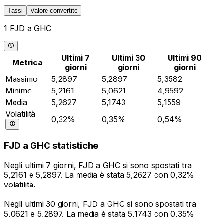
Tassi
Valore convertito
1 FJD a GHC
Ultimi 7
Ultimi 30
Ultimi 90
Metrica
giorni
giorni
giorni
Massimo
5,2897
5,2897
5,3582
Minimo
5,2161
5,0621
4,9592
Media
5,2627
5,1743
5,1559
Volatilità
0,32%
0,35%
0,54%
FJD a GHC statistiche
Negli ultimi 7 giorni, FJD a GHC si sono spostati tra
5,2161 e 5,2897. La media è stata 5,2627 con 0,32%
volatilità.
Negli ultimi 30 giorni, FJD a GHC si sono spostati tra
5,0621 e 5,2897. La media è stata 5,1743 con 0,35%