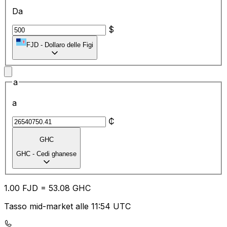
Da
$
FJD
-
Dollaro delle Figi
a
a
₵
GHC
GHC
-
Cedi ghanese
1.00
FJD
=
53.08
GHC
Tasso mid-market alle 11:54 UTC