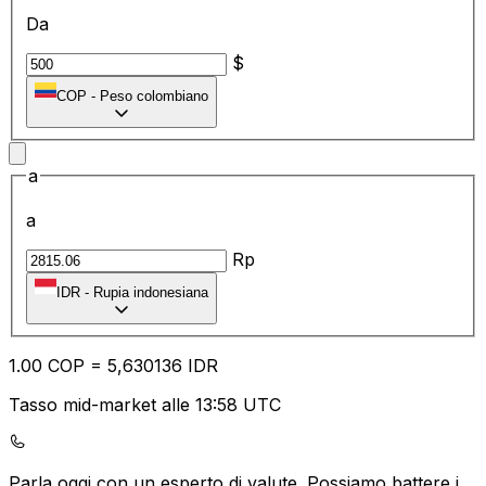
Da
$
COP
-
Peso colombiano
a
a
Rp
IDR
-
Rupia indonesiana
1.00
COP
=
5,
630136
IDR
Tasso mid-market alle 13:58 UTC
Parla oggi con un esperto di valute.
Possiamo battere i