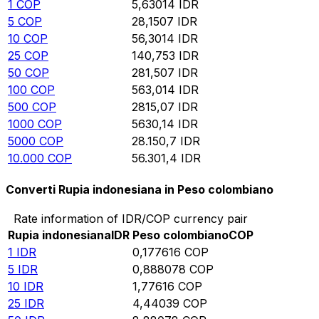
1
COP
5,63014
IDR
5
COP
28,1507
IDR
10
COP
56,3014
IDR
25
COP
140,753
IDR
50
COP
281,507
IDR
100
COP
563,014
IDR
500
COP
2815,07
IDR
1000
COP
5630,14
IDR
5000
COP
28.150,7
IDR
10.000
COP
56.301,4
IDR
Converti Rupia indonesiana in Peso colombiano
Rate information of IDR/COP currency pair
Rupia indonesiana
IDR
Peso colombiano
COP
1
IDR
0,177616
COP
5
IDR
0,888078
COP
10
IDR
1,77616
COP
25
IDR
4,44039
COP