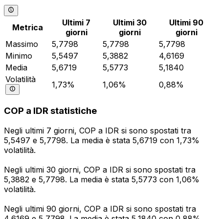
Ultimi 7
Ultimi 30
Ultimi 90
Metrica
giorni
giorni
giorni
Massimo
5,7798
5,7798
5,7798
Minimo
5,5497
5,3882
4,6169
Media
5,6719
5,5773
5,1840
Volatilità
1,73%
1,06%
0,88%
COP a IDR statistiche
Negli ultimi 7 giorni, COP a IDR si sono spostati tra
5,5497 e 5,7798. La media è stata 5,6719 con 1,73%
volatilità.
Negli ultimi 30 giorni, COP a IDR si sono spostati tra
5,3882 e 5,7798. La media è stata 5,5773 con 1,06%
volatilità.
Negli ultimi 90 giorni, COP a IDR si sono spostati tra
4,6169 e 5,7798. La media è stata 5,1840 con 0,88%