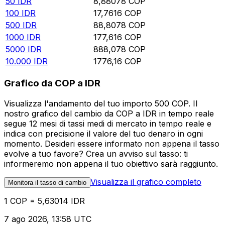
50
IDR
8,88078
COP
100
IDR
17,7616
COP
500
IDR
88,8078
COP
1000
IDR
177,616
COP
5000
IDR
888,078
COP
10.000
IDR
1776,16
COP
Grafico da COP a IDR
Visualizza l'andamento del tuo importo 500 COP. Il
nostro grafico del cambio da COP a IDR in tempo reale
segue 12 mesi di tassi medi di mercato in tempo reale e
indica con precisione il valore del tuo denaro in ogni
momento. Desideri essere informato non appena il tasso
evolve a tuo favore? Crea un avviso sul tasso: ti
informeremo non appena il tuo obiettivo sarà raggiunto.
Visualizza il grafico completo
Monitora il tasso di cambio
1 COP = 5,63014 IDR
7 ago 2026, 13:58 UTC