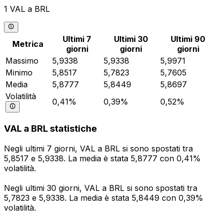
1 VAL a BRL
Ultimi 7
Ultimi 30
Ultimi 90
Metrica
giorni
giorni
giorni
Massimo
5,9338
5,9338
5,9971
Minimo
5,8517
5,7823
5,7605
Media
5,8777
5,8449
5,8697
Volatilità
0,41%
0,39%
0,52%
VAL a BRL statistiche
Negli ultimi 7 giorni, VAL a BRL si sono spostati tra
5,8517 e 5,9338. La media è stata 5,8777 con 0,41%
volatilità.
Negli ultimi 30 giorni, VAL a BRL si sono spostati tra
5,7823 e 5,9338. La media è stata 5,8449 con 0,39%
volatilità.