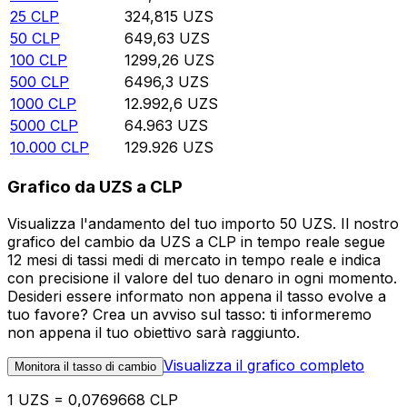
25
CLP
324,815
UZS
50
CLP
649,63
UZS
100
CLP
1299,26
UZS
500
CLP
6496,3
UZS
1000
CLP
12.992,6
UZS
5000
CLP
64.963
UZS
10.000
CLP
129.926
UZS
Grafico da UZS a CLP
Visualizza l'andamento del tuo importo 50 UZS. Il nostro
grafico del cambio da UZS a CLP in tempo reale segue
12 mesi di tassi medi di mercato in tempo reale e indica
con precisione il valore del tuo denaro in ogni momento.
Desideri essere informato non appena il tasso evolve a
tuo favore? Crea un avviso sul tasso: ti informeremo
non appena il tuo obiettivo sarà raggiunto.
Visualizza il grafico completo
Monitora il tasso di cambio
1 UZS = 0,0769668 CLP