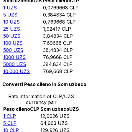
Som uzbeco
UZS
Peso cileno
CLP
1
UZS
0,0769668
CLP
5
UZS
0,384834
CLP
10
UZS
0,769668
CLP
25
UZS
1,92417
CLP
50
UZS
3,84834
CLP
100
UZS
7,69668
CLP
500
UZS
38,4834
CLP
1000
UZS
76,9668
CLP
5000
UZS
384,834
CLP
10.000
UZS
769,668
CLP
Converti Peso cileno in Som uzbeco
Rate information of CLP/UZS
currency pair
Peso cileno
CLP
Som uzbeco
UZS
1
CLP
12,9926
UZS
5
CLP
64,963
UZS
10
CLP
129,926
UZS