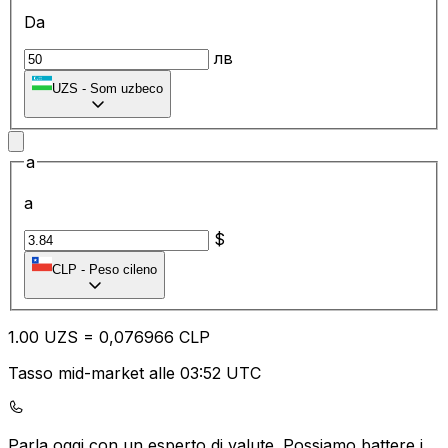
Da
лв
UZS
-
Som uzbeco
a
a
$
CLP
-
Peso cileno
1.00
UZS
=
0,
076966
CLP
Tasso mid-market alle 03:52 UTC
Parla oggi con un esperto di valute.
Possiamo battere i