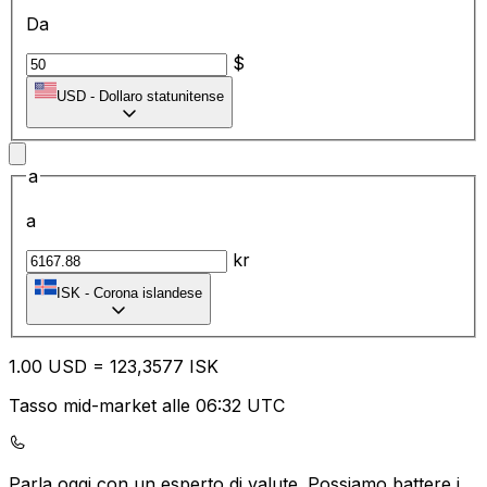
Da
$
USD
-
Dollaro statunitense
a
a
kr
ISK
-
Corona islandese
1.00
USD
=
12
3,3577
ISK
Tasso mid-market alle 06:32 UTC
Parla oggi con un esperto di valute.
Possiamo battere i