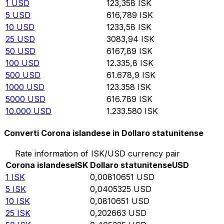
1
USD
123,358
ISK
5
USD
616,789
ISK
10
USD
1233,58
ISK
25
USD
3083,94
ISK
50
USD
6167,89
ISK
100
USD
12.335,8
ISK
500
USD
61.678,9
ISK
1000
USD
123.358
ISK
5000
USD
616.789
ISK
10.000
USD
1.233.580
ISK
Converti Corona islandese in Dollaro statunitense
Rate information of ISK/USD currency pair
Corona islandese
ISK
Dollaro statunitense
USD
1
ISK
0,00810651
USD
5
ISK
0,0405325
USD
10
ISK
0,0810651
USD
25
ISK
0,202663
USD