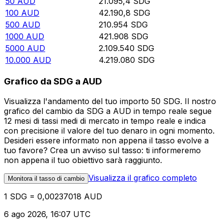
50
AUD
21.095,4
SDG
100
AUD
42.190,8
SDG
500
AUD
210.954
SDG
1000
AUD
421.908
SDG
5000
AUD
2.109.540
SDG
10.000
AUD
4.219.080
SDG
Grafico da SDG a AUD
Visualizza l'andamento del tuo importo 50 SDG. Il nostro
grafico del cambio da SDG a AUD in tempo reale segue
12 mesi di tassi medi di mercato in tempo reale e indica
con precisione il valore del tuo denaro in ogni momento.
Desideri essere informato non appena il tasso evolve a
tuo favore? Crea un avviso sul tasso: ti informeremo
non appena il tuo obiettivo sarà raggiunto.
Visualizza il grafico completo
Monitora il tasso di cambio
1 SDG = 0,00237018 AUD
6 ago 2026, 16:07 UTC