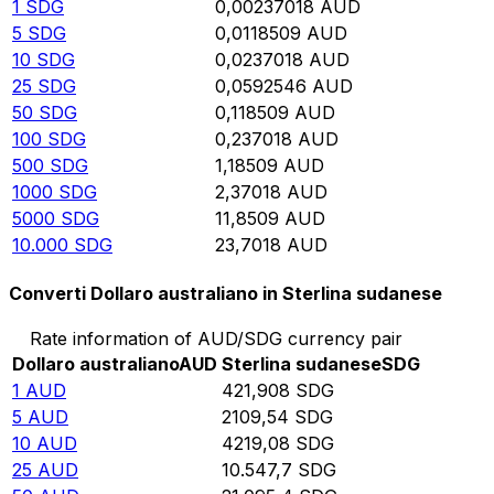
1
SDG
0,00237018
AUD
5
SDG
0,0118509
AUD
10
SDG
0,0237018
AUD
25
SDG
0,0592546
AUD
50
SDG
0,118509
AUD
100
SDG
0,237018
AUD
500
SDG
1,18509
AUD
1000
SDG
2,37018
AUD
5000
SDG
11,8509
AUD
10.000
SDG
23,7018
AUD
Converti Dollaro australiano in Sterlina sudanese
Rate information of AUD/SDG currency pair
Dollaro australiano
AUD
Sterlina sudanese
SDG
1
AUD
421,908
SDG
5
AUD
2109,54
SDG
10
AUD
4219,08
SDG
25
AUD
10.547,7
SDG