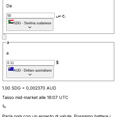
Da
ج.س.
SDG
-
Sterlina sudanese
a
a
$
AUD
-
Dollaro australiano
1.00
SDG
=
0,
002370
AUD
Tasso mid-market alle 16:07 UTC
Parla oggi con un esperto di valute.
Possiamo battere i