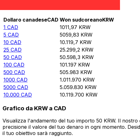
Rate information of CAD/KRW currency pair
Dollaro canadese
CAD
Won sudcoreano
KRW
1
CAD
1011,97
KRW
5
CAD
5059,83
KRW
10
CAD
10.119,7
KRW
25
CAD
25.299,2
KRW
50
CAD
50.598,3
KRW
100
CAD
101.197
KRW
500
CAD
505.983
KRW
1000
CAD
1.011.970
KRW
5000
CAD
5.059.830
KRW
10.000
CAD
10.119.700
KRW
Grafico da KRW a CAD
Visualizza l'andamento del tuo importo 50 KRW. Il nostro 
precisione il valore del tuo denaro in ogni momento. Desi
il tuo obiettivo sarà raggiunto.