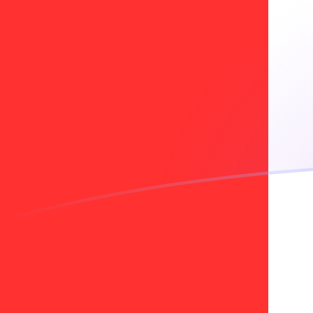
Tassi di cambio da KRW a CAD oggi
Converti Won sudcoreano in Dollaro canadese
Rate information of KRW/CAD currency pair
Won sudcoreano
KRW
Dollaro canadese
CAD
1
KRW
0,000988175
CAD
5
KRW
0,00494087
CAD
10
KRW
0,00988175
CAD
25
KRW
0,0247044
CAD
50
KRW
0,0494087
CAD
100
KRW
0,0988175
CAD
500
KRW
0,494087
CAD
1000
KRW
0,988175
CAD
5000
KRW
4,94087
CAD
10.000
KRW
9,88175
CAD
Converti Dollaro canadese in Won sudcoreano