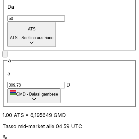
Da
ATS
ATS
-
Scellino austriaco
a
a
D
GMD
-
Dalasi gambese
1.00
ATS
=
6,
195649
GMD
Tasso mid-market alle 04:59 UTC