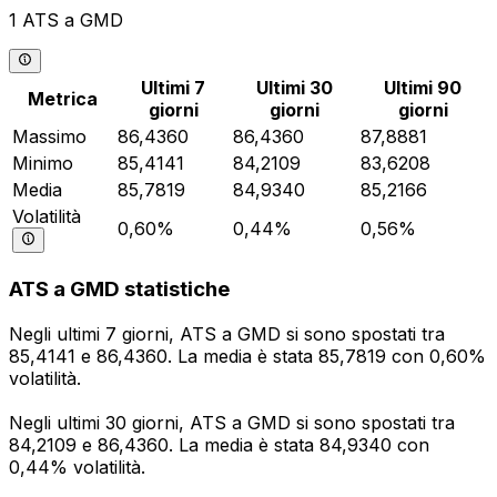
1 ATS a GMD
Ultimi 7
Ultimi 30
Ultimi 90
Metrica
giorni
giorni
giorni
Massimo
86,4360
86,4360
87,8881
Minimo
85,4141
84,2109
83,6208
Media
85,7819
84,9340
85,2166
Volatilità
0,60%
0,44%
0,56%
ATS a GMD statistiche
Negli ultimi 7 giorni, ATS a GMD si sono spostati tra
85,4141 e 86,4360. La media è stata 85,7819 con 0,60%
volatilità.
Negli ultimi 30 giorni, ATS a GMD si sono spostati tra
84,2109 e 86,4360. La media è stata 84,9340 con
0,44% volatilità.