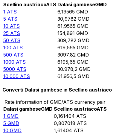
Scellino austriaco
ATS
Dalasi gambese
GMD
1
ATS
6,19565
GMD
5
ATS
30,9782
GMD
10
ATS
61,9565
GMD
25
ATS
154,891
GMD
50
ATS
309,782
GMD
100
ATS
619,565
GMD
500
ATS
3097,82
GMD
1000
ATS
6195,65
GMD
5000
ATS
30.978,2
GMD
10.000
ATS
61.956,5
GMD
Converti Dalasi gambese in Scellino austriaco
Rate information of GMD/ATS currency pair
Dalasi gambese
GMD
Scellino austriaco
ATS
1
GMD
0,161404
ATS
5
GMD
0,807018
ATS
10
GMD
1,61404
ATS