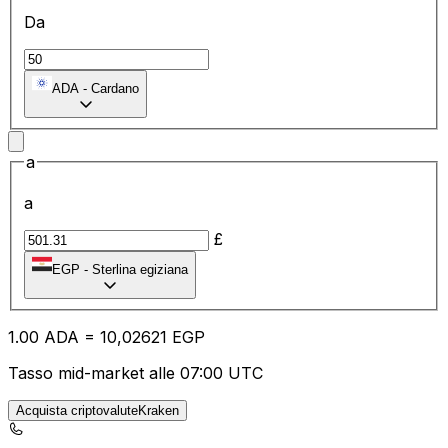
Da
ADA
-
Cardano
a
a
£
EGP
-
Sterlina egiziana
1.00
ADA
=
10
,02621
EGP
Tasso mid-market alle 07:00 UTC
Acquista criptovaluteKraken