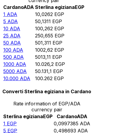
currency pair
Cardano
ADA
Sterlina egiziana
EGP
1
ADA
10,0262
EGP
5
ADA
50,1311
EGP
10
ADA
100,262
EGP
25
ADA
250,655
EGP
50
ADA
501,311
EGP
100
ADA
1002,62
EGP
500
ADA
5013,11
EGP
1000
ADA
10.026,2
EGP
5000
ADA
50.131,1
EGP
10.000
ADA
100.262
EGP
Converti Sterlina egiziana in Cardano
Rate information of EGP/ADA
currency pair
Sterlina egiziana
EGP
Cardano
ADA
1
EGP
0,0997385
ADA
5
EGP
0,498693
ADA