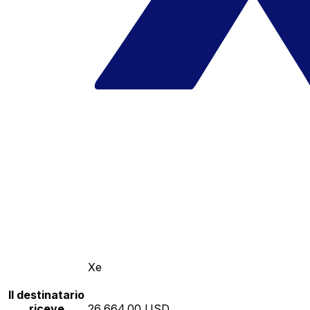
Xe
Il destinatario
riceve
26,664.00 USD