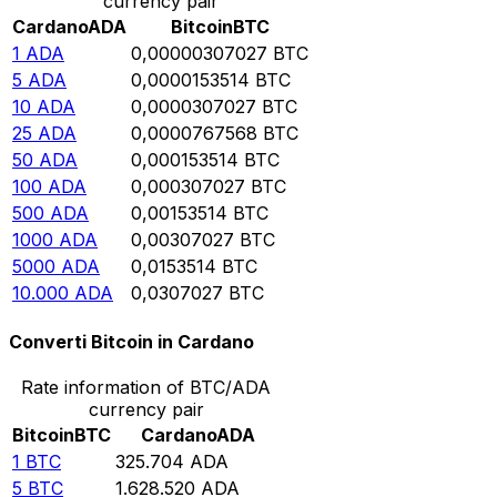
currency pair
Cardano
ADA
Bitcoin
BTC
1
ADA
0,00000307027
BTC
5
ADA
0,0000153514
BTC
10
ADA
0,0000307027
BTC
25
ADA
0,0000767568
BTC
50
ADA
0,000153514
BTC
100
ADA
0,000307027
BTC
500
ADA
0,00153514
BTC
1000
ADA
0,00307027
BTC
5000
ADA
0,0153514
BTC
10.000
ADA
0,0307027
BTC
Converti Bitcoin in Cardano
Rate information of BTC/ADA
currency pair
Bitcoin
BTC
Cardano
ADA
1
BTC
325.704
ADA
5
BTC
1.628.520
ADA