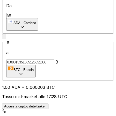
Da
ADA
-
Cardano
a
a
₿
BTC
-
Bitcoin
1.00
ADA
=
0,
000003
BTC
Tasso mid-market alle 17:28 UTC
Acquista criptovaluteKraken