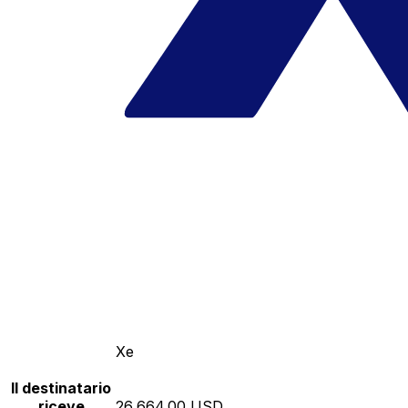
Xe
Il destinatario
riceve
26,664.00 USD