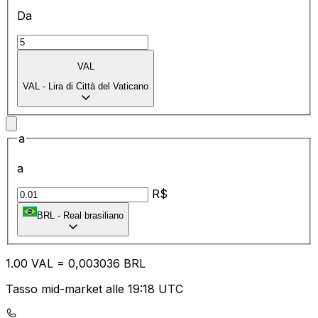
Da
VAL
VAL
-
Lira di Città del Vaticano
a
a
R$
BRL
-
Real brasiliano
1.00
VAL
=
0,
003036
BRL
Tasso mid-market alle 19:18 UTC