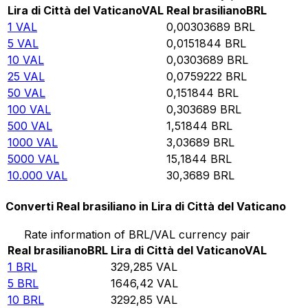
Lira di Città del Vaticano
VAL
Real brasiliano
BRL
1
VAL
0,00303689
BRL
5
VAL
0,0151844
BRL
10
VAL
0,0303689
BRL
25
VAL
0,0759222
BRL
50
VAL
0,151844
BRL
100
VAL
0,303689
BRL
500
VAL
1,51844
BRL
1000
VAL
3,03689
BRL
5000
VAL
15,1844
BRL
10.000
VAL
30,3689
BRL
Converti Real brasiliano in Lira di Città del Vaticano
Rate information of BRL/VAL currency pair
Real brasiliano
BRL
Lira di Città del Vaticano
VAL
1
BRL
329,285
VAL
5
BRL
1646,42
VAL
10
BRL
3292,85
VAL