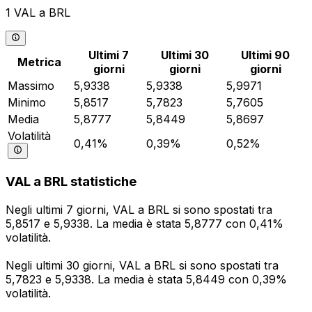
1 VAL a BRL
Ultimi 7
Ultimi 30
Ultimi 90
Metrica
giorni
giorni
giorni
Massimo
5,9338
5,9338
5,9971
Minimo
5,8517
5,7823
5,7605
Media
5,8777
5,8449
5,8697
Volatilità
0,41%
0,39%
0,52%
VAL a BRL statistiche
Negli ultimi 7 giorni, VAL a BRL si sono spostati tra
5,8517 e 5,9338. La media è stata 5,8777 con 0,41%
volatilità.
Negli ultimi 30 giorni, VAL a BRL si sono spostati tra
5,7823 e 5,9338. La media è stata 5,8449 con 0,39%
volatilità.