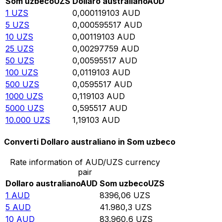
Som uzbeco
UZS
Dollaro australiano
AUD
1
UZS
0,000119103
AUD
5
UZS
0,000595517
AUD
10
UZS
0,00119103
AUD
25
UZS
0,00297759
AUD
50
UZS
0,00595517
AUD
100
UZS
0,0119103
AUD
500
UZS
0,0595517
AUD
1000
UZS
0,119103
AUD
5000
UZS
0,595517
AUD
10.000
UZS
1,19103
AUD
Converti Dollaro australiano in Som uzbeco
Rate information of AUD/UZS currency
pair
Dollaro australiano
AUD
Som uzbeco
UZS
1
AUD
8396,06
UZS
5
AUD
41.980,3
UZS
10
AUD
83.960,6
UZS