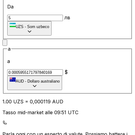
Da
лв
UZS
-
Som uzbeco
a
a
$
AUD
-
Dollaro australiano
1.00
UZS
=
0,
000119
AUD
Tasso mid-market alle 09:51 UTC
Parla oggi con un esperto di valute.
Possiamo battere i