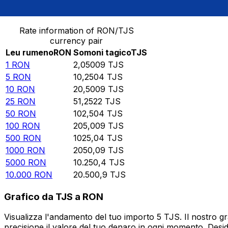
Converti Leu rumeno in Somoni tagico
Rate information of RON/TJS
currency pair
Leu rumeno
RON
Somoni tagico
TJS
1
RON
2,05009
TJS
5
RON
10,2504
TJS
10
RON
20,5009
TJS
25
RON
51,2522
TJS
50
RON
102,504
TJS
100
RON
205,009
TJS
500
RON
1025,04
TJS
1000
RON
2050,09
TJS
5000
RON
10.250,4
TJS
10.000
RON
20.500,9
TJS
Grafico da TJS a RON
Visualizza l'andamento del tuo importo 5 TJS. Il nostro g
precisione il valore del tuo denaro in ogni momento. Desi