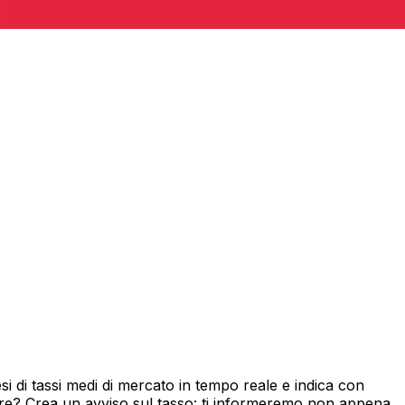
 di tassi medi di mercato in tempo reale e indica con
ore? Crea un avviso sul tasso: ti informeremo non appena