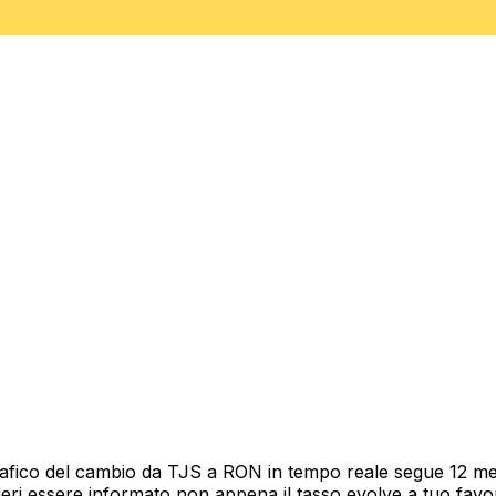
rafico del cambio da TJS a RON in tempo reale segue 12 mesi
deri essere informato non appena il tasso evolve a tuo fav