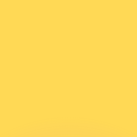
si dei concorrenti.
i mercato. Tale conversione ha uno scopo puramente informat