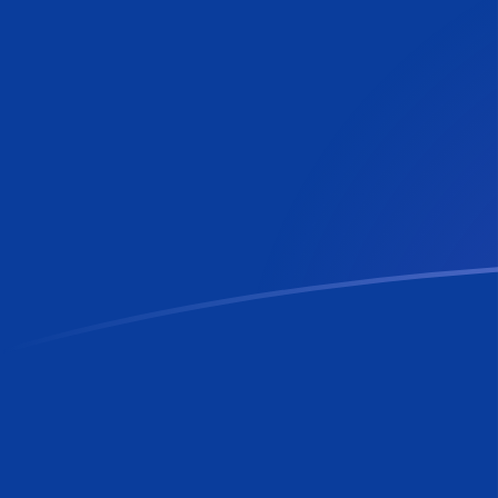
Tassi di cambio da TJS a RON oggi
Converti Somoni tagico in Leu rumeno
Rate information of TJS/RON
currency pair
Somoni tagico
TJS
Leu rumeno
RON
1
TJS
0,487784
RON
5
TJS
2,43892
RON
10
TJS
4,87784
RON
25
TJS
12,1946
RON
50
TJS
24,3892
RON
100
TJS
48,7784
RON
500
TJS
243,892
RON
1000
TJS
487,784
RON
5000
TJS
2438,92
RON
10.000
TJS
4877,84
RON