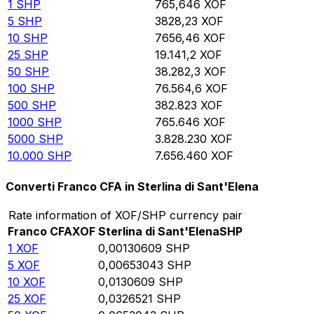
1
SHP
765,646
XOF
5
SHP
3828,23
XOF
10
SHP
7656,46
XOF
25
SHP
19.141,2
XOF
50
SHP
38.282,3
XOF
100
SHP
76.564,6
XOF
500
SHP
382.823
XOF
1000
SHP
765.646
XOF
5000
SHP
3.828.230
XOF
10.000
SHP
7.656.460
XOF
Converti Franco CFA in Sterlina di Sant'Elena
Rate information of XOF/SHP currency pair
Franco CFA
XOF
Sterlina di Sant'Elena
SHP
1
XOF
0,00130609
SHP
5
XOF
0,00653043
SHP
10
XOF
0,0130609
SHP
25
XOF
0,0326521
SHP