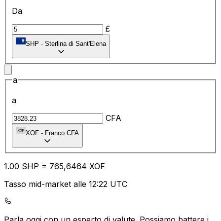
Da
£
SHP
-
Sterlina di Sant'Elena
a
a
CFA
XOF
-
Franco CFA
1.00
SHP
=
76
5,6464
XOF
Tasso mid-market alle 12:22 UTC
Parla oggi con un esperto di valute.
Possiamo battere i