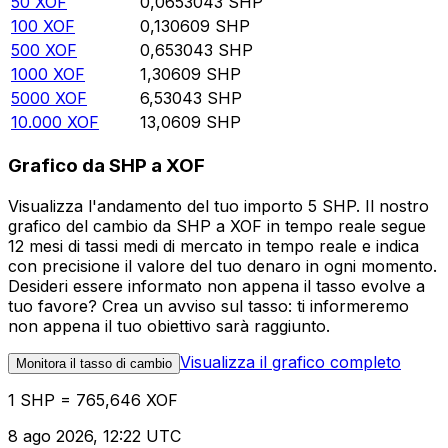
50
XOF
0,0653043
SHP
100
XOF
0,130609
SHP
500
XOF
0,653043
SHP
1000
XOF
1,30609
SHP
5000
XOF
6,53043
SHP
10.000
XOF
13,0609
SHP
Grafico da SHP a XOF
Visualizza l'andamento del tuo importo 5 SHP. Il nostro
grafico del cambio da SHP a XOF in tempo reale segue
12 mesi di tassi medi di mercato in tempo reale e indica
con precisione il valore del tuo denaro in ogni momento.
Desideri essere informato non appena il tasso evolve a
tuo favore? Crea un avviso sul tasso: ti informeremo
non appena il tuo obiettivo sarà raggiunto.
Visualizza il grafico completo
Monitora il tasso di cambio
1 SHP = 765,646 XOF
8 ago 2026, 12:22 UTC