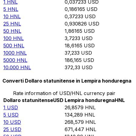
1
HNL
0,037233
USD
5
HNL
0,186165
USD
10
HNL
0,37233
USD
25
HNL
0,930826
USD
50
HNL
1,86165
USD
100
HNL
3,7233
USD
500
HNL
18,6165
USD
1000
HNL
37,233
USD
5000
HNL
186,165
USD
10.000
HNL
372,33
USD
Converti Dollaro statunitense in Lempira honduregna
Rate information of USD/HNL currency pair
Dollaro statunitense
USD
Lempira honduregna
HNL
1
USD
26,8579
HNL
5
USD
134,289
HNL
10
USD
268,579
HNL
25
USD
671,447
HNL