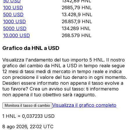
50
USD
1342,89
HNL
100
USD
2685,79
HNL
500
USD
13.428,9
HNL
1000
USD
26.857,9
HNL
5000
USD
134.289
HNL
10.000
USD
268.579
HNL
Grafico da HNL a USD
Visualizza l'andamento del tuo importo 5 HNL. Il nostro
grafico del cambio da HNL a USD in tempo reale segue
12 mesi di tassi medi di mercato in tempo reale e indica
con precisione il valore del tuo denaro in ogni momento.
Desideri essere informato non appena il tasso evolve a
tuo favore? Crea un avviso sul tasso: ti informeremo
non appena il tuo obiettivo sarà raggiunto.
Visualizza il grafico completo
Monitora il tasso di cambio
1 HNL = 0,037233 USD
8 ago 2026, 22:02 UTC