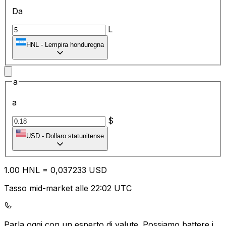
Da
L
HNL
-
Lempira honduregna
a
a
$
USD
-
Dollaro statunitense
1.00
HNL
=
0,
037233
USD
Tasso mid-market alle 22:02 UTC
Parla oggi con un esperto di valute.
Possiamo battere i