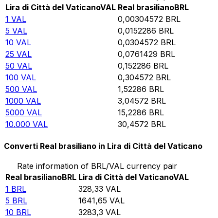
Lira di Città del Vaticano
VAL
Real brasiliano
BRL
1
VAL
0,00304572
BRL
5
VAL
0,0152286
BRL
10
VAL
0,0304572
BRL
25
VAL
0,0761429
BRL
50
VAL
0,152286
BRL
100
VAL
0,304572
BRL
500
VAL
1,52286
BRL
1000
VAL
3,04572
BRL
5000
VAL
15,2286
BRL
10.000
VAL
30,4572
BRL
Converti Real brasiliano in Lira di Città del Vaticano
Rate information of BRL/VAL currency pair
Real brasiliano
BRL
Lira di Città del Vaticano
VAL
1
BRL
328,33
VAL
5
BRL
1641,65
VAL
10
BRL
3283,3
VAL