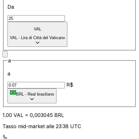
Da
VAL
VAL
-
Lira di Città del Vaticano
a
a
R$
BRL
-
Real brasiliano
1.00
VAL
=
0,
003045
BRL
Tasso mid-market alle 23:38 UTC