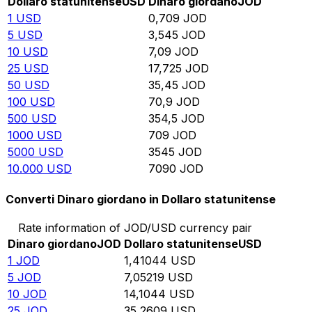
Dollaro statunitense
USD
Dinaro giordano
JOD
1
USD
0,709
JOD
5
USD
3,545
JOD
10
USD
7,09
JOD
25
USD
17,725
JOD
50
USD
35,45
JOD
100
USD
70,9
JOD
500
USD
354,5
JOD
1000
USD
709
JOD
5000
USD
3545
JOD
10.000
USD
7090
JOD
Converti Dinaro giordano in Dollaro statunitense
Rate information of JOD/USD currency pair
Dinaro giordano
JOD
Dollaro statunitense
USD
1
JOD
1,41044
USD
5
JOD
7,05219
USD
10
JOD
14,1044
USD
25
JOD
35,2609
USD