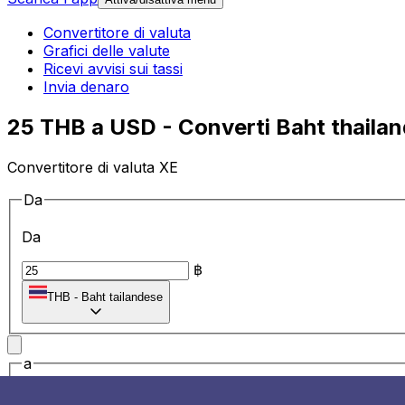
Convertitore di valuta
Grafici delle valute
Ricevi avvisi sui tassi
Invia denaro
25 THB a USD - Converti Baht thailande
Convertitore di valuta XE
Da
Da
฿
THB
-
Baht tailandese
a
a