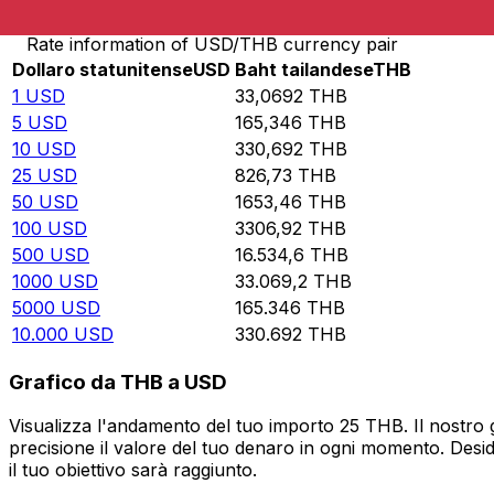
Rate information of USD/THB currency pair
Dollaro statunitense
USD
Baht tailandese
THB
1
USD
33,0692
THB
5
USD
165,346
THB
10
USD
330,692
THB
25
USD
826,73
THB
50
USD
1653,46
THB
100
USD
3306,92
THB
500
USD
16.534,6
THB
1000
USD
33.069,2
THB
5000
USD
165.346
THB
10.000
USD
330.692
THB
Grafico da THB a USD
Visualizza l'andamento del tuo importo 25 THB. Il nostro 
precisione il valore del tuo denaro in ogni momento. Desi
il tuo obiettivo sarà raggiunto.