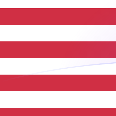
Tassi di cambio da THB a USD oggi
Converti Baht tailandese in Dollaro statunitense
Rate information of THB/USD currency pair
Baht tailandese
THB
Dollaro statunitense
USD
1
THB
0,0302396
USD
5
THB
0,151198
USD
10
THB
0,302396
USD
25
THB
0,75599
USD
50
THB
1,51198
USD
100
THB
3,02396
USD
500
THB
15,1198
USD
1000
THB
30,2396
USD
5000
THB
151,198
USD
10.000
THB
302,396
USD
Converti Dollaro statunitense in Baht tailandese