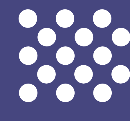
$
USD
-
Dollaro statunitense
1.00
THB
=
0,
030239
USD
Tasso mid-market alle 03:44 UTC
Parla oggi con un esperto di valute.
Possiamo battere i tas
Prenota una chiamata
Per il nostro convertitore utilizziamo il tasso medio d
denaro.
Verifica i tassi di cambio per i trasferimenti.
Sapevi che puoi inviare denaro all'estero con Xe?
Registrati oggi