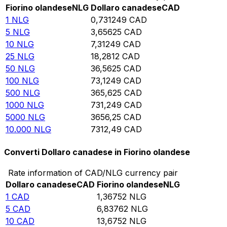
Fiorino olandese
NLG
Dollaro canadese
CAD
1
NLG
0,731249
CAD
5
NLG
3,65625
CAD
10
NLG
7,31249
CAD
25
NLG
18,2812
CAD
50
NLG
36,5625
CAD
100
NLG
73,1249
CAD
500
NLG
365,625
CAD
1000
NLG
731,249
CAD
5000
NLG
3656,25
CAD
10.000
NLG
7312,49
CAD
Converti Dollaro canadese in Fiorino olandese
Rate information of CAD/NLG currency pair
Dollaro canadese
CAD
Fiorino olandese
NLG
1
CAD
1,36752
NLG
5
CAD
6,83762
NLG
10
CAD
13,6752
NLG