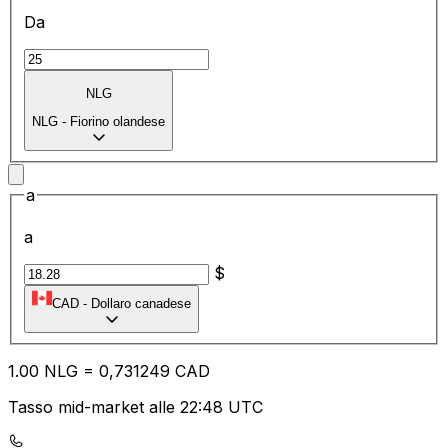
Da
NLG
NLG
-
Fiorino olandese
a
a
$
CAD
-
Dollaro canadese
1.00
NLG
=
0,
731249
CAD
Tasso mid-market alle 22:48 UTC